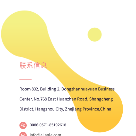
联系信息
Room 802, Building 2, Dongzhanhuayuan Business
Center, No.768 East Huanzhan Road, Shangcheng
District, Hangzhou City, Zhejiang Province,China.
0086-0571-85192618
info@ailanle.com